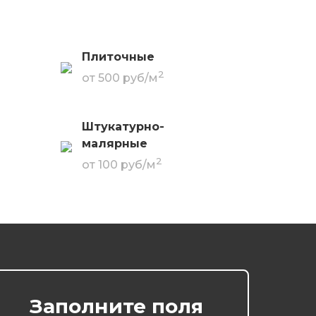
Плиточные
2
от 500 руб/м
Штукатурно-
малярные
2
от 100 руб/м
Заполните поля