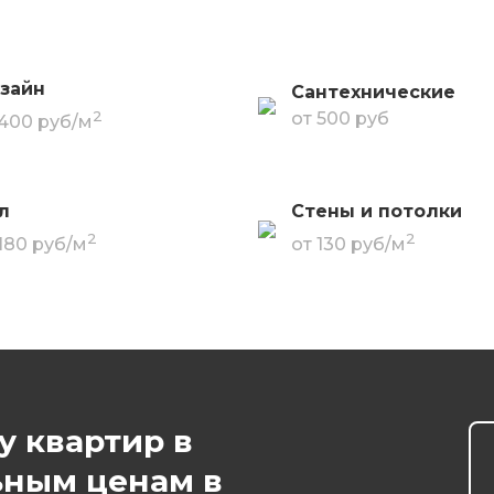
зайн
Сантехнические
2
от 500 руб
 400 руб/м
л
Стены и потолки
2
2
 180 руб/м
от 130 руб/м
у квартир в
ьным ценам в