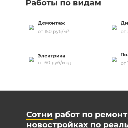
Работы по видам
Демонтаж
Ди
2
от 150 руб/м
от
По
Электрика
от 60 руб/изд
от
Сотни
работ по ремонт
новостройках по реал