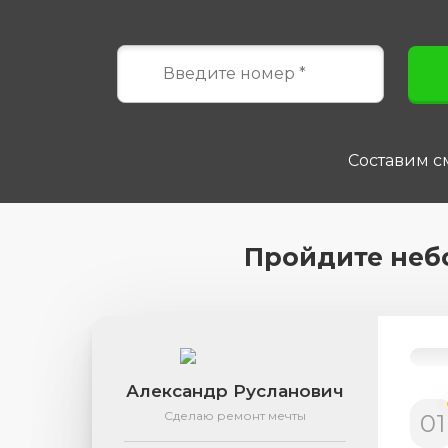
Составим см
Пройдите неб
Александр Русланович
Сделаю ремонт мечты
01