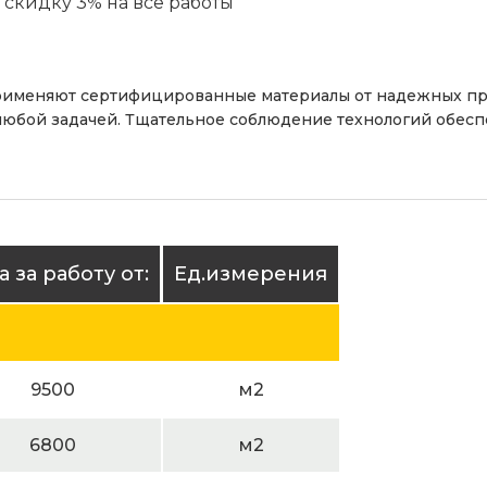
ю
скидку 3%
на все работы
рименяют сертифицированные материалы от надежных п
 любой задачей. Тщательное соблюдение технологий обес
 за работу от:
Ед.измерения
9500
м2
6800
м2