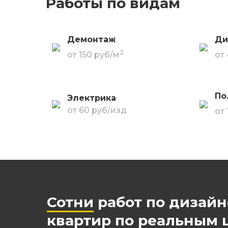
Работы по видам
Демонтаж
Ди
2
от 150 руб/м
от
По
Электрика
от 60 руб/изд
от
Сотни
работ по дизай
квартир по реальным 