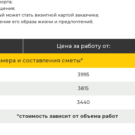
орта;
щения;
й может стать визитной картой заказчика;
жение его образа жизни и предпочтений;
Цена за работу от:
амера и составления сметы*
3995
3815
3440
*стоимость зависит от объема работ