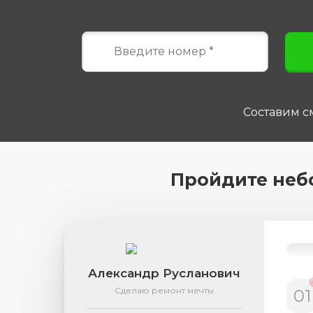
Составим см
Пройдите неб
Александр Русланович
Сделаю ремонт мечты
01