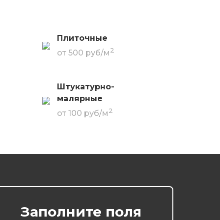
Плиточные
2
от 500 руб/м
Штукатурно-
малярные
2
от 100 руб/м
Заполните поля