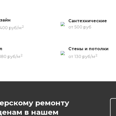
зайн
Сантехнические
2
от 500 руб
 400 руб/м
л
Стены и потолки
2
2
 180 руб/м
от 130 руб/м
нерскому ремонту
ценам в нашем