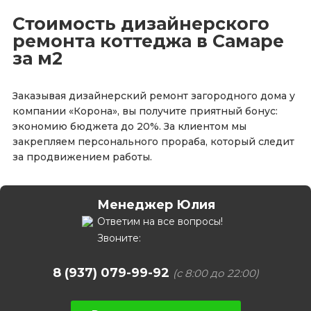
нескольких банков, предоставляющих
Стоимость дизайнерского
рассрочку и кредитные продукты с
ремонта коттеджа в Самаре
УНИКАЛЬНЫМИ УСЛОВИЯМИ.
за м2
Заказывая дизайнерский ремонт загородного дома у
компании «Корона», вы получите приятный бонус:
экономию бюджета до 20%. За клиентом мы
закрепляем персонального прораба, который следит
за продвижением работы.
Менеджер Юлия
Ответим на все вопросы!
Звоните:
8 (937) 079-99-92
(с 8:00 до 22:00)