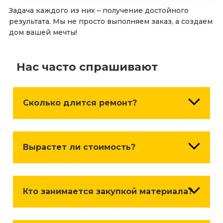
Задача каждого из них – получение достойного
результата. Мы не просто выполняем заказ, а создаем
дом вашей мечты!
Нас часто спрашивают
Сколько длится ремонт?
Сроки зависят от объема и сложности работ,
поставок чернового и чистового материала (в
Вырастет ли стоимость?
случае, если они куплены «под заказ».)
Стоимость работ НЕ может измениться без
вашего согласия. В таких случаях составляется
Кто занимается закупкой материала?
доп. соглашение с новым объемом работ.
Закупку, приём и доставку материалов мы