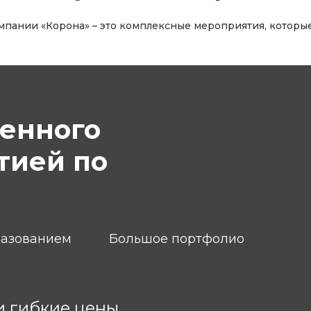
мпании «Корона» – это комплексные мероприятия, которы
енного
нтией по
разованием
Большое портфолио
и гибкие цены