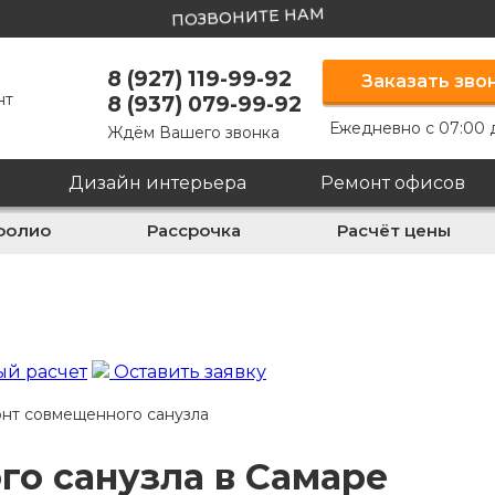
ПОЗВОНИТЕ НАМ
8 (927) 119-99-92
Заказать зво
нт
8 (937) 079-99-92
Ежедневно с 07:00 
Ждём Вашего звонка
Дизайн интерьера
Ремонт офисов
фолио
Рассрочка
Расчёт цены
й расчет
Оставить заявку
нт совмещенного санузла
о санузла в Самаре