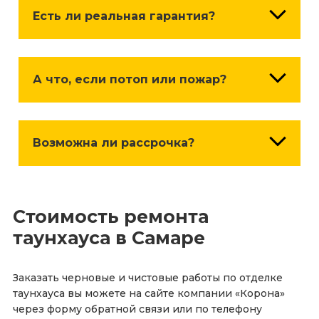
долями, поэтапно.
Есть ли реальная гарантия?
Гарантия по ДОГОВОРУ и по ЗАКОНУ
составляет 3 года.
А что, если потоп или пожар?
В случае ЧС в квартире во время ремонта,
вступает в силу страховка, которую также
Возможна ли рассрочка?
можно оформить вместе с договором. Такие
случаи крайне редки, но имеют место быть!
Да, мы являемся официальными партнерами
нескольких банков, предоставляющих
Стоимость ремонта
рассрочку и кредитные продукты с
УНИКАЛЬНЫМИ УСЛОВИЯМИ.
таунхауса в Самаре
Заказать черновые и чистовые работы по отделке
таунхауса вы можете на сайте компании «Корона»
через форму обратной связи или по телефону