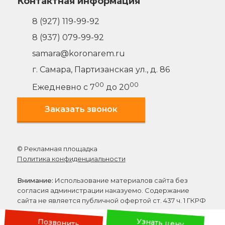
Контактная информация
8 (927) 119-99-92
8 (937) 079-99-92
samara@koronarem.ru
г. Самара
,
Партизанская ул., д. 86
00
00
Ежедневно с 7
до 20
Заказать звонок
© Рекламная площадка
Политика конфиденциальности
Внимание:
Использование материалов сайта без
согласия администрации наказуемо. Содержание
сайта не является публичной офертой ст. 437 ч. 1 ГКРФ
Написать директору
Позвонить
Узнать цену